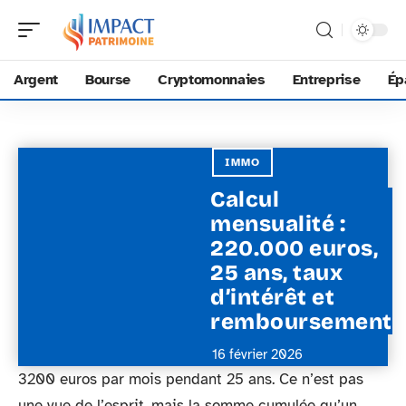
Argent
Bourse
Cryptomonnaies
Entreprise
Ép
IMMO
Calcul
mensualité :
220.000 euros,
25 ans, taux
d’intérêt et
remboursement
16 février 2026
3200 euros par mois pendant 25 ans. Ce n’est pas
une vue de l’esprit, mais la somme cumulée qu’un