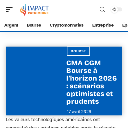
Argent
Bourse
Cryptomonnaies
Entreprise
Ép
BOURSE
CMA CGM
Bourse à
l’horizon 2026
: scénarios
optimistes et
prudents
17 avril 2026
Les valeurs technologiques américaines ont
enregistré des variations notables après la récente