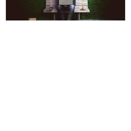
11 janvier 2022
Banque en ligne : pourquoi y ouvrir un
compte ?
Recherche
Sous les projecteurs