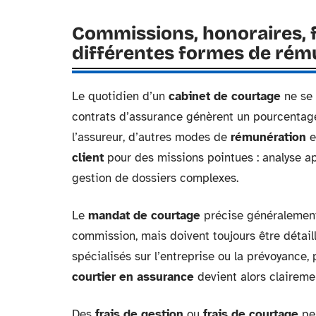
Commissions, honoraires, f
différentes formes de rém
Le quotidien d’un
cabinet de courtage
ne se 
contrats d’assurance génèrent un pourcentage
l’assureur, d’autres modes de
rémunération
e
client
pour des missions pointues : analyse 
gestion de dossiers complexes.
Le
mandat de courtage
précise généralement 
commission, mais doivent toujours être détaill
spécialisés sur l’entreprise ou la prévoyance, 
courtier en assurance
devient alors clairemen
Des
frais de gestion
ou
frais de courtage
peu