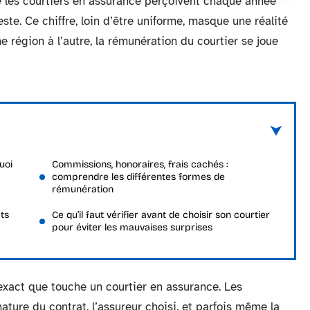
e les courtiers en assurance perçoivent chaque année
ste. Ce chiffre, loin d’être uniforme, masque une réalité
ne région à l’autre, la rémunération du courtier se joue
uoi
Commissions, honoraires, frais cachés :
comprendre les différentes formes de
rémunération
ts
Ce qu’il faut vérifier avant de choisir son courtier
pour éviter les mauvaises surprises
exact que touche un courtier en assurance. Les
ature du contrat, l’assureur choisi, et parfois même la