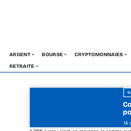
ARGENT
BOURSE
CRYPTOMONNAIES
RETRAITE
G
Co
po
18 