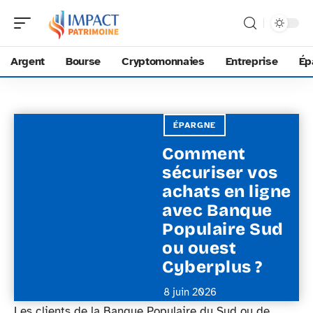
Argent
Bourse
Cryptomonnaies
Entreprise
Ép
ÉPARGNE
Comment
sécuriser vos
achats en ligne
avec Banque
Populaire Sud
ou ouest
Cyberplus ?
8 juin 2026
Les clients de la Banque Populaire du Sud ou de